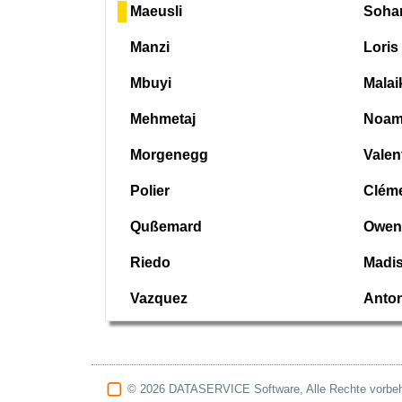
Maeusli
Soha
Manzi
Loris
Mbuyi
Malai
Mehmetaj
Noa
Morgenegg
Valen
Polier
Clém
Qußemard
Owen
Riedo
Madi
Vazquez
Anto
© 2026 DATASERVICE Software, Alle Rechte vorbeh