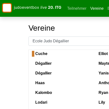
judoeventbox
live
20. ITG
Teilnehmer
Vereine
(cu
Vereine
Cuche
Elliot
Dégallier
Mayt
Dégallier
Yanis
Haas
Anth
Kalombo
Ryan
Lodari
Lily