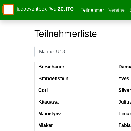
judoeventbox
live
20. ITG
Teilnehmer
(current)
Vereine
Teilnehmerliste
Berschauer
Dami
Brandenstein
Yves
Cori
Silva
Kitagawa
Juliu
Mametyev
Timu
Mlakar
Fabia