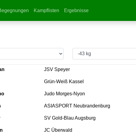
Begegnungen
Kampflisten
Ergebnisse
an
JSV Speyer
Grün-Weiß Kassel
no
Judo Morges-Nyon
s
ASIASPORT Neubrandenburg
r
SV Gold-Blau Augsburg
n
JC Überwald