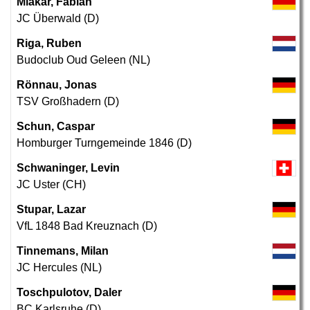
Mlakar, Fabian
JC Überwald (D)
Riga, Ruben
Budoclub Oud Geleen (NL)
Rönnau, Jonas
TSV Großhadern (D)
Schun, Caspar
Homburger Turngemeinde 1846 (D)
Schwaninger, Levin
JC Uster (CH)
Stupar, Lazar
VfL 1848 Bad Kreuznach (D)
Tinnemans, Milan
JC Hercules (NL)
Toschpulotov, Daler
BC Karlsruhe (D)